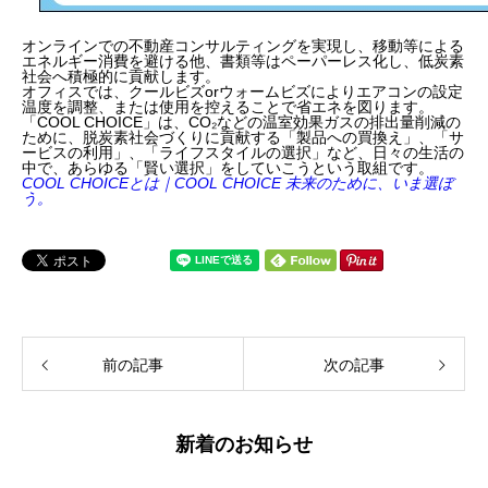
オンラインでの不動産コンサルティングを実現し、移動等による
エネルギー消費を避ける他、書類等はペーパーレス化し、低炭素
社会へ積極的に貢献します。
オフィスでは、クールビズorウォームビズによりエアコンの設定
温度を調整、または使用を控えることで省エネを図ります。
「COOL CHOICE」は、CO₂などの温室効果ガスの排出量削減の
ために、脱炭素社会づくりに貢献する「製品への買換え」、「サ
ービスの利用」、「ライフスタイルの選択」など、日々の生活の
中で、あらゆる「賢い選択」をしていこうという取組です。
COOL CHOICEとは｜COOL CHOICE 未来のために、いま選ぼ
う。
前の記事
次の記事
新着のお知らせ